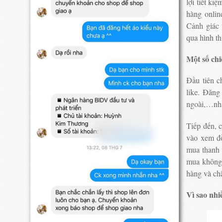
lợi tiết ki
hàng onlin
Cảnh giác 
qua hình th
Một số chi
Đầu tiên c
like. Đăng
ngoài,…nhằ
Tiếp đến, 
vào xem đồ
mua thanh t
mua không 
hàng và ch
Vì sao nhi