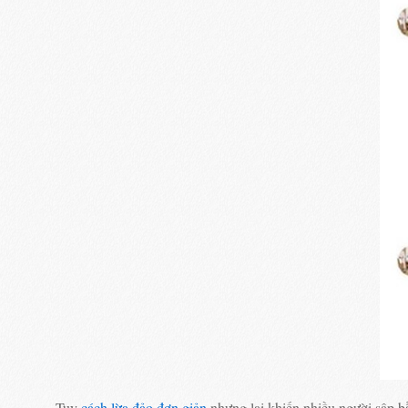
Tuy
cách lừa đảo đơn giản
nhưng lại khiến nhiều người sập b